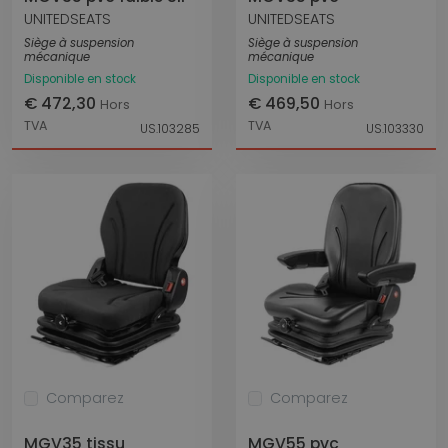
UNITEDSEATS
UNITEDSEATS
Siège à suspension
Siège à suspension
mécanique
mécanique
Disponible en stock
Disponible en stock
€ 472,30
€ 469,50
Hors
Hors
TVA
TVA
US.103285
US.103330
Comparez
Comparez
MGV35 tissu
MGV55 pvc