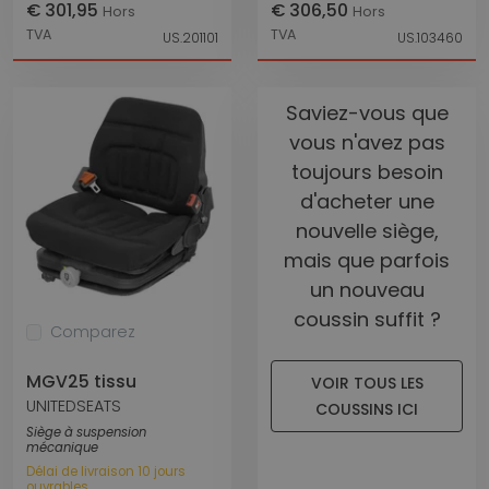
€ 301,95
€ 306,50
Hors
Hors
TVA
TVA
US.201101
US.103460
Saviez-vous que
vous n'avez pas
toujours besoin
d'acheter une
nouvelle siège,
mais que parfois
un nouveau
coussin suffit ?
Comparez
MGV25 tissu
VOIR TOUS LES
UNITEDSEATS
COUSSINS ICI
Siège à suspension
mécanique
Délai de livraison 10 jours
ouvrables