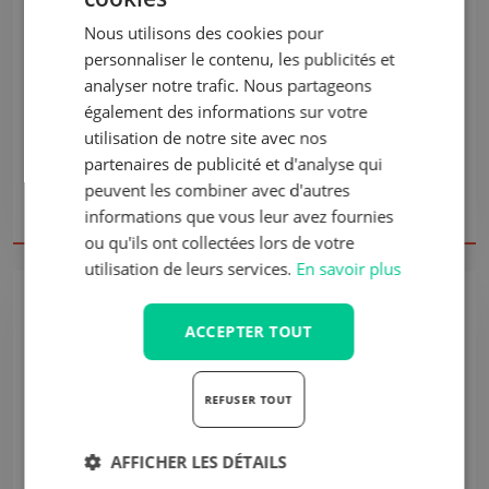
Comparez
Comparez
Nous utilisons des cookies pour
personnaliser le contenu, les publicités et
CS85/C2 Pro pvc
CS85/C7 Pro pvc
analyser notre trafic. Nous partageons
UNITEDSEATS
UNITEDSEATS
également des informations sur votre
Siège à suspension
Siège à suspension
mécanique
mécanique
utilisation de notre site avec nos
Délai de livraison 10 jours
Délai de livraison 10 jours
partenaires de publicité et d'analyse qui
ouvrables
ouvrables
peuvent les combiner avec d'autres
€ 648,75
€ 704,00
Hors
Hors
informations que vous leur avez fournies
TVA
TVA
US.103190
US.103194
ou qu'ils ont collectées lors de votre
utilisation de leurs services.
En savoir plus
ACCEPTER TOUT
REFUSER TOUT
Populaire
AFFICHER LES DÉTAILS