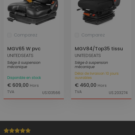
Comparez
Comparez
MGV65 W pvc
MGV84/Top35 tissu
UNITEDSEATS
UNITEDSEATS
Siège à suspension
Siège à suspension
mécanique
mécanique
Délai de livraison 10 jours
Disponible en stock
ouvrables
€ 609,00
€ 460,00
Hors
Hors
TVA
TVA
US.103566
US.203274