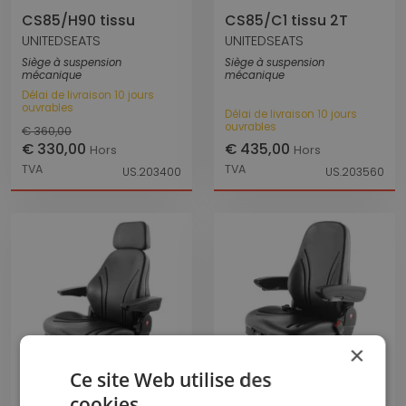
CS85/H90 tissu
CS85/C1 tissu 2T
UNITEDSEATS
UNITEDSEATS
Siège à suspension
Siège à suspension
mécanique
mécanique
Délai de livraison 10 jours
ouvrables
Délai de livraison 10 jours
ouvrables
€ 360,00
€ 330,00
€ 435,00
Hors
Hors
TVA
TVA
US.203400
US.203560
×
Ce site Web utilise des
cookies