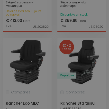
Siège à suspension
Siège à suspension
mécanique
mécanique
Délai de livraison 10 jours
ouvrables
Disponible en stock
€ 413,00
€ 359,65
Hors
Hors
TVA
TVA
US.203820
US.103020
€70
Rabais
Populaire
Comparez
Comparez
Rancher Eco MEC
Rancher Std tissu
UNITEDSEATS