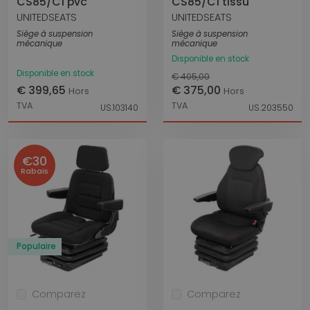
CS85/C1 pvc
CS85/C1 tissu
UNITEDSEATS
UNITEDSEATS
Siège à suspension
Siège à suspension
mécanique
mécanique
Disponible en stock
Disponible en stock
€ 405,00
€ 399,65
€ 375,00
Hors
Hors
TVA
TVA
US.103140
US.203550
€30
Rabais
Populaire
Comparez
Comparez