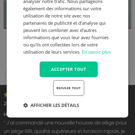
analyser notre trafic. Nous partageons
également des informations sur votre
utilisation de notre site avec nos
partenaires de publicité et d'analyse qui
peuvent les combiner avec d'autres
PPS Duo
informations que vous leur avez fournies
Lorsqu'il n'y a pas assez d'espace dans la cabine pour fixer
ou qu'ils ont collectées lors de votre
un système de retenue sur le siège, le PPS Duo HRS-E offre
utilisation de leurs services.
En savoir plus
une solution. Dans cette version, les supports d'articulation
ve...
ACCEPTER TOUT
REFUSER TOUT
27 janvier 2026
AFFICHER LES DÉTAILS
Housse de siège ISRI
“ J'ai commandé une nouvelle housse de siège pour
un siège ISRI, qualité supérieure et livraison rapide, je