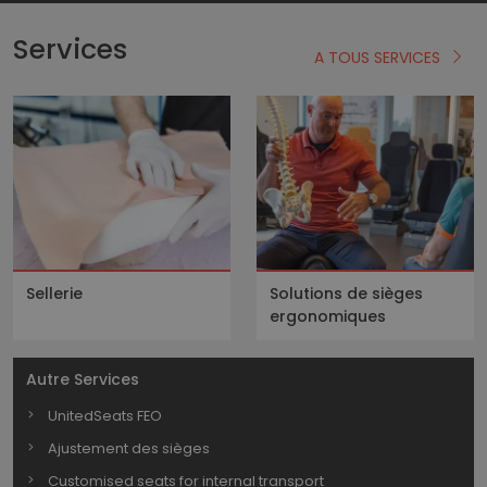
Services
A TOUS SERVICES
Sellerie
Solutions de sièges
ergonomiques
Autre Services
UnitedSeats FEO
Ajustement des sièges
Customised seats for internal transport