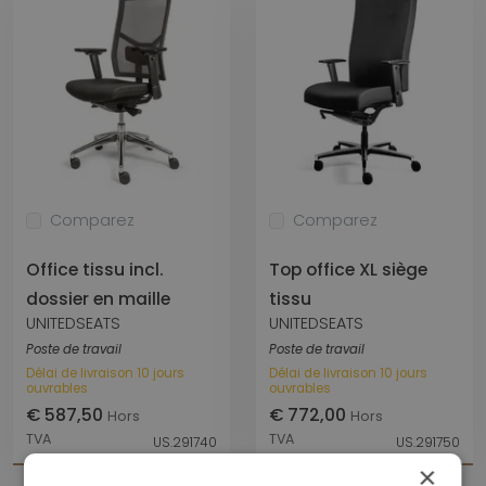
Comparez
Comparez
Office tissu incl.
Top office XL siège
dossier en maille
tissu
UNITEDSEATS
UNITEDSEATS
Poste de travail
Poste de travail
Délai de livraison 10 jours
Délai de livraison 10 jours
ouvrables
ouvrables
€ 587,50
€ 772,00
Hors
Hors
TVA
TVA
US.291740
US.291750
×