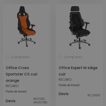
Comparez
Comparez
Office Cross
Office Expert M siège
Sportster CS cuir
cuir
RECARO
orange
Poste de travail
RECARO
Poste de travail
Devis
RE.201510
RE.102110
Devis
414.10.1785