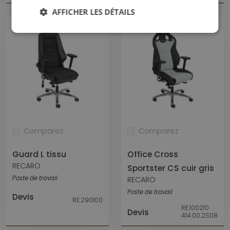
AFFICHER LES DÉTAILS
Comparez
Comparez
Guard L tissu
Office Cross
RECARO
Sportster CS cuir gris
Poste de travail
RECARO
Poste de travail
Devis
RE.290100
RE.100210
Devis
414.00.2S08