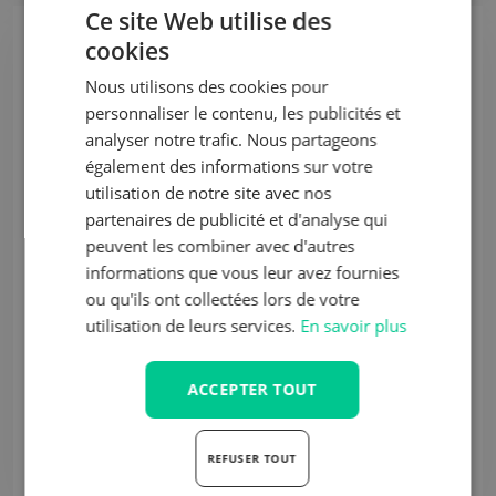
Ce site Web utilise des
cookies
Nous utilisons des cookies pour
personnaliser le contenu, les publicités et
analyser notre trafic. Nous partageons
également des informations sur votre
utilisation de notre site avec nos
partenaires de publicité et d'analyse qui
peuvent les combiner avec d'autres
Comparez
Comparez
informations que vous leur avez fournies
ou qu'ils ont collectées lors de votre
1000/517 - 24/7 GR
Ergo Profi Line 600 cuir
utilisation de leurs services.
En savoir plus
ASS
cuir
Poste de travail
ISRI
Poste de travail
ACCEPTER TOUT
Devis
AS.220600
Délai de livraison 10 jours
ouvrables
€ 1.738,65
Hors
REFUSER TOUT
TVA
IS.210100