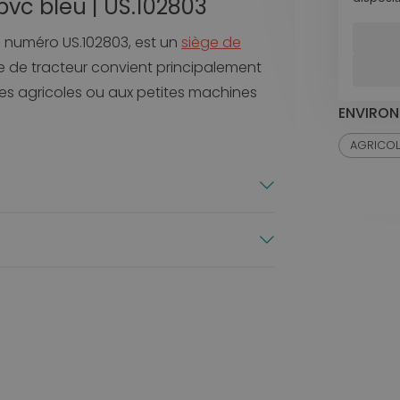
vc bleu | US.102803
e numéro US.102803, est un
siège de
 de tracteur convient principalement
ules agricoles ou aux petites machines
ENVIRON
AGRICOL