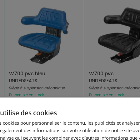
W700 pvc bleu
W700 pvc
UNITEDSEATS
UNITEDSEATS
Siège à suspension mécanique
Siège à suspension mécani
Disponible en stock
Disponible en stock
utilise des cookies
US.102803
US.102801
UnitedSeats
UnitedSeats
 cookies pour personnaliser le contenu, les publicités et analyser 
galement des informations sur votre utilisation de notre site av
PVC
PVC
'analyse qui peuvent les combiner avec d'autres informations que 