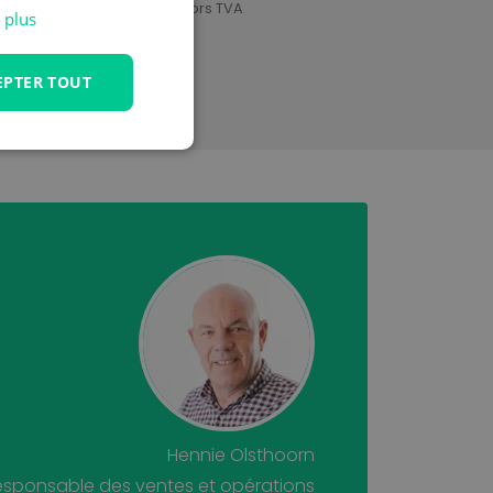
€ 149,95
Hors TVA
 plus
EPTER TOUT
Hennie Olsthoorn
esponsable des ventes et opérations