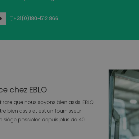
E
+31(0)180-512 866
e chez EBLO
st rare que nous soyons bien assis. EBLO
re bien assis et est un fournisseur
e siège possibles depuis plus de 40