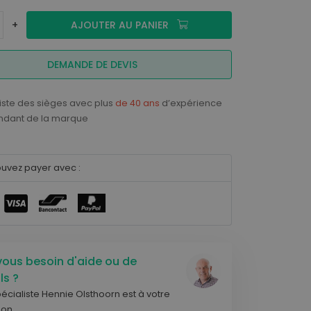
gamme, nous proposons des
solutions d'assise sur mesure.
+
AJOUTER AU PANIER
CONSEILS ERGONOMIQUES
DEMANDE DE DEVIS
iste des sièges avec plus
de 40 ans
d’expérience
ndant de la marque
uvez payer avec :
ous besoin d'aide ou de
ls ?
écialiste Hennie Olsthoorn est à votre
ion.