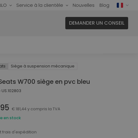
BLO
Service à la clientèle
Nouvelles
Blog
DEMANDER UN CONSEIL
ats
Siège à suspension mécanique
nsport publics
Sièges pour Autobus
Seats W700 siège en pvc bleu
Sièges pour Navire
e
US.102803
Sièges pour Rail
,95
ure
Systèmes de sécurité
€ 181,44 y compris la TVA
ture
le en stock
Sièges pour Voiture particulière
En plus de nos produits haut de
 frais d'expédition