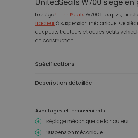
UnitedSeats W700 siège en p
Chaises pour Soins de santé pratiques
Le siège
UnitedSeats
W700 bleu pvc, articl
Chaises pour Soins-esthetiques
tracteur
à suspension mécanique. Ce siège
Chaises pour Zones ESD
aux petits tracteurs et autres petits véhic
de construction.
Spécifications
Description détaillée
Avantages et inconvénients
Réglage mécanique de la hauteur.
Suspension mécanique.