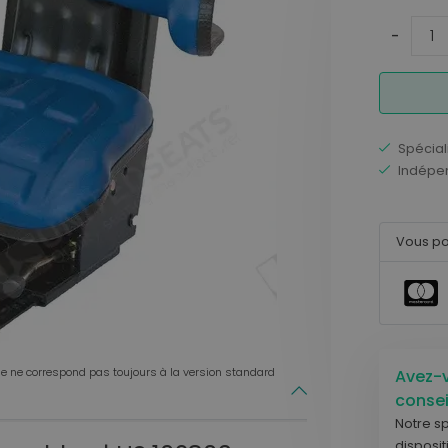
Terre
-
Sièges pour Autres véhicules
Sièges pour Camion
uret
Tapis de travail
Sièges pour Camionnette
Sièges pour Train de marchandises
Spécial
Indépe
Transport interne
Flotte
Vous po
Sièges pour Chariot élévateur
Sièges pour Petits engins
Logistique
Sièges pour Chariot rétractable
Sièges pour Chariot élévateur
e ne correspond pas toujours à la version standard
Avez-v
Sièges pour Petits engins
consei
Notre sp
disposit