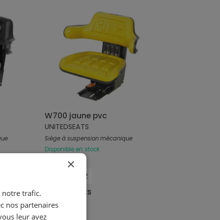
W700 jaune pvc
UNITEDSEATS
que
Siège à suspension mécanique
Disponible en stock
×
US.102802
UnitedSeats
notre trafic.
ec nos partenaires
PVC
vous leur avez