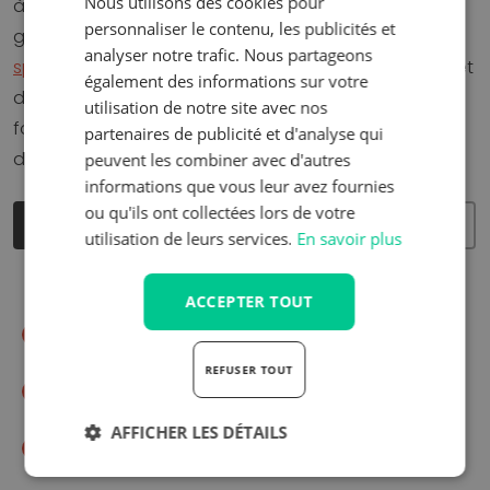
Nous utilisons des cookies pour
à cette demande, nous disposons, outre d'une
personnaliser le contenu, les publicités et
gamme large et variée de sièges, d'une
équipe de
analyser notre trafic. Nous partageons
spécialistes
de l'assise, de conseillers en ergonomie et
également des informations sur votre
de kinésithérapeutes. Ensemble, nous vous
utilisation de notre site avec nos
fournissons des conseils personnalisés en matière
partenaires de publicité et d'analyse qui
d'assise !
peuvent les combiner avec d'autres
informations que vous leur avez fournies
ou qu'ils ont collectées lors de votre
DÉCOUVREZ NOS SERVICES
CONTACTEZ-NOUS !
utilisation de leurs services.
En savoir plus
ACCEPTER TOUT
Conseils ergonomiques
REFUSER TOUT
Conditions de garantie attrayantes
AFFICHER LES DÉTAILS
Indépendant de la marque