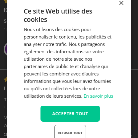
×
19 mars 2026
Ce site Web utilise des
cookies
Siège
Nous utilisons des cookies pour
“ Bonne qualité Livraison rapide. ”
personnaliser le contenu, les publicités et
analyser notre trafic. Nous partageons
Djimi van der Heide
également des informations sur votre
utilisation de notre site avec nos
partenaires de publicité et d'analyse qui
peuvent les combiner avec d'autres
informations que vous leur avez fournies
1 avril 2026
ou qu'ils ont collectées lors de votre
utilisation de leurs services.
En savoir plus
Tout s'est bien passé
“ C'était ma première commande et tout s'est bien
ACCEPTER TOUT
passé, de la demande à la livraison (rapide), en
passant par les conseils et le devis. Même le siège
REFUSER TOUT
alternatif, moins cher, était facile à monter soi-même,