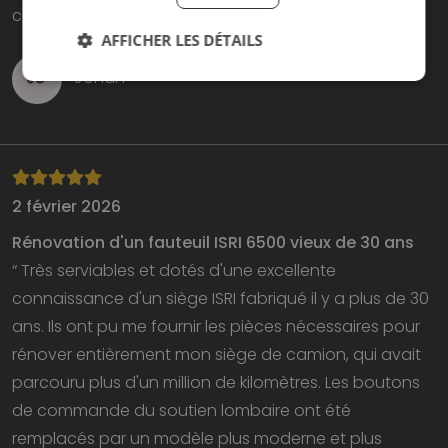
car le gabarit de perçage correspondait. ”
AFFICHER LES DÉTAILS
Johan
2 février 2026
Rénovation d'un fauteuil ISRI 6500 vieux de 30 ans
“ Très serviables et dotés d'une excellente
connaissance d'un siège ISRI fabriqué il y a plus de 30
ans. Ils ont pu me fournir les pièces nécessaires pour
rénover entièrement mon siège de camion, qui avait
parcouru plus d'un million de kilomètres. Les boutons
de commande du soutien lombaire ont été
remplacés par un modèle plus moderne et plus