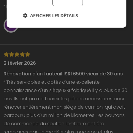
“ Bonne qualité Livraison rapide. ”
AFFICHER LES DÉTAILS
Djimi van der Heide
2 février 2026
Rénovation d'un fauteuil ISRI 6500 vieux de 30 ans
“ Très serviables et dotés d'une excellente
connaissance d'un siège ISRI fabriqué il y a plus de 30
ans. Ils ont pu me fournir les pièces nécessaires pour
rénover entièrement mon siège de camion, qui avait
parcouru plus d'un million de kilomètres. Les boutons
de commande du soutien lombaire ont été
remplacés par un modèle plus moderne et plus