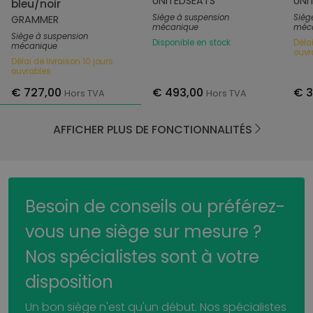
UNITEDSEATS
UNI
bleu/noir
Siège à suspension
Sièg
GRAMMER
mécanique
méc
Siège à suspension
Disponible en stock
Délai
mécanique
ouvr
Délai de livraison 10 jours
ouvrables
€ 727,00
€ 493,00
€ 
Hors TVA
Hors TVA
AFFICHER PLUS DE FONCTIONNALITÉS
Besoin de conseils ou préférez-
vous une siège sur mesure ?
Nos spécialistes sont à votre
disposition
Un bon siège n'est qu'un début. Nos spécialistes