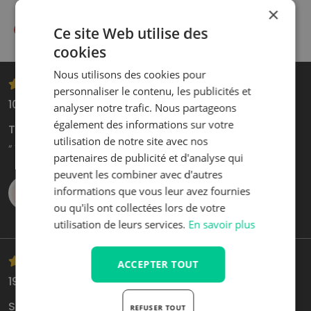
×
Indépendant de la marque
Ce site Web utilise des
cookies
Nous utilisons des cookies pour
personnaliser le contenu, les publicités et
10 mars 2025
analyser notre trafic. Nous partageons
également des informations sur votre
Traitement rapide
utilisation de notre site avec nos
“ Traitement rapide ”
partenaires de publicité et d'analyse qui
peuvent les combiner avec d'autres
informations que vous leur avez fournies
Matthias
ou qu'ils ont collectées lors de votre
utilisation de leurs services.
En savoir plus
ACCEPTER TOUT
19 mars 2026
Siège
REFUSER TOUT